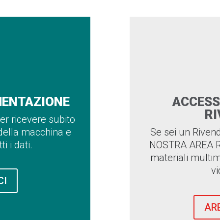
MENTAZIONE
ACCESS
RI
per ricevere subito
 della macchina e
Se sei un Rive
i i dati.
NOSTRA AREA RIS
materiali multim
vi
CI
AR