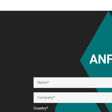
ANF
Country*