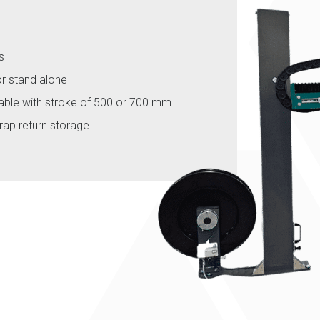
s
or stand alone
able with stroke of 500 or 700 mm
rap return storage