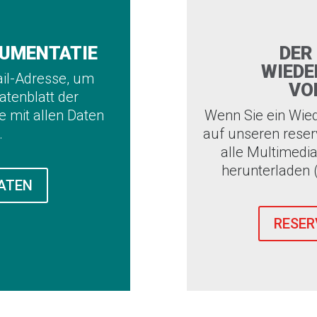
UMENTATIE
DER
WIED
ail-Adresse, um
VO
atenblatt der
 mit allen Daten
Wenn Sie ein Wied
.
auf unseren reser
alle Multimedi
herunterladen (
ATEN
RESER